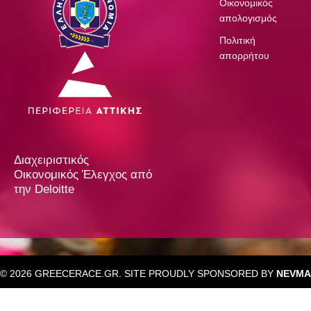
Οικονομικός
απολογισμός
Πολιτική
απορρήτου
Διαχειριστικός
Οικονομικός Έλεγχος από
την Deloitte
© 2026 GREECERACE.GR. SITE PROUDLY SPONSORED BY
NEVMA