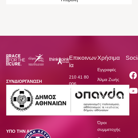
Επικοινων
Χρήσιμα
Soci
ία
Εγγραφές
210 41 80
Άλμα Ζωής
ΣΥΝΔΙΟΡΓΑΝΩΣΗ
006
Χρηματοδοτούμενα
info@almazois.gr
προγράμματα
Πρόγραμμα
ΣΚ
Όροι
συμμετοχής
ΥΠΟ ΤΗΝ ΑΙΓΙΔΑ